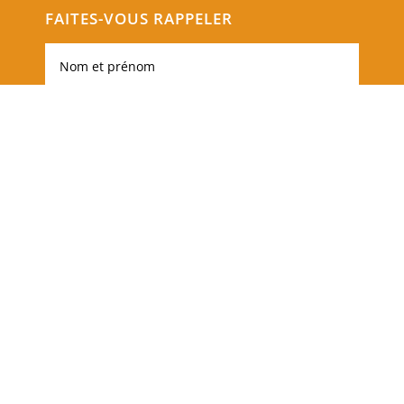
FAITES-VOUS RAPPELER
Envoi
=
9 + 3
Réalisation Beaussire communication ©2026 -
Mentions
légales et politique de confidentialité
-
CGL