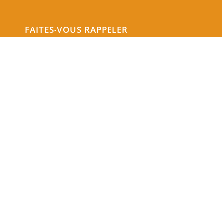
FAITES-VOUS RAPPELER
Envoi
Réalisation Beaussire communication ©2026 -
Mentions