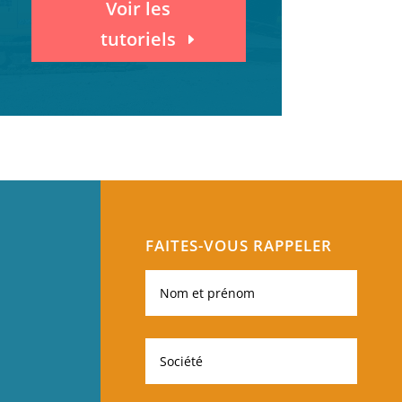
Voir les
tutoriels
FAITES-VOUS RAPPELER