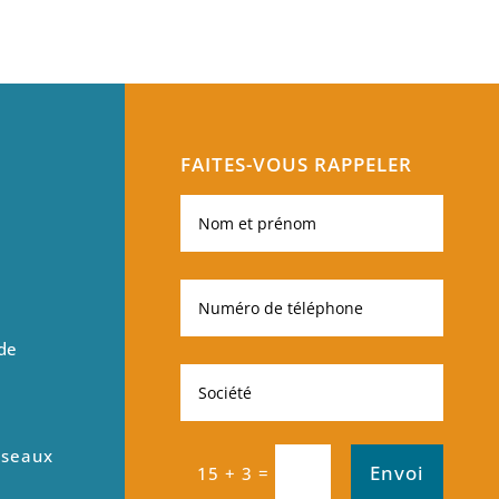
FAITES-VOUS RAPPELER
de
éseaux
Envoi
=
15 + 3